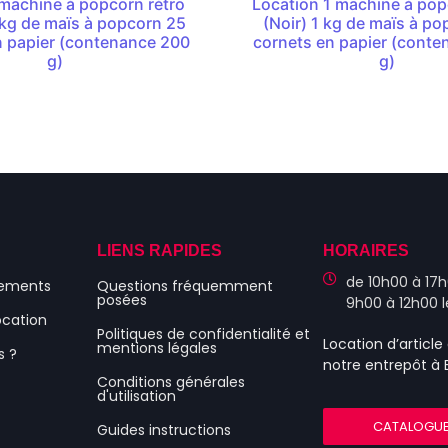
machine à popcorn rétro
Location 1 machine à pop
 kg de maïs à popcorn 25
(Noir) 1 kg de maïs à p
n papier (contenance 200
cornets en papier (cont
g)
g)
S
LIENS RAPIDES
HORAIRES
de 10h00 à 17h
nements
Questions fréquemment
posées
9h00 à 12h00 
ocation
Politiques de confidentialité et
Location d’articl
mentions légales
s ?
notre entrepôt à
Conditions générales
d'utilisation
CATALOGU
Guides instructions