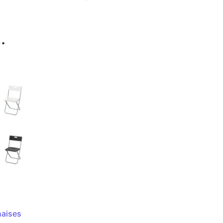
…
haises