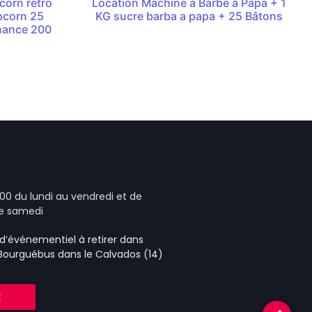
corn rétro
Location Machine à Barbe à Papa + 1
opcorn 25
KG sucre barba a papa + 25 Bâtons
enance 200
00 du lundi au vendredi et de
le samedi
e d’événementiel
à retirer dans
 Bourguébus
dans le Calvados (14)
E