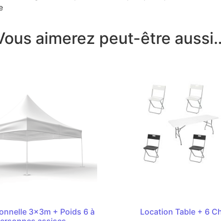
e
Vous aimerez peut-être aussi
onnelle 3x3m + Poids 6 à
Location Table + 6 C
personnes assises