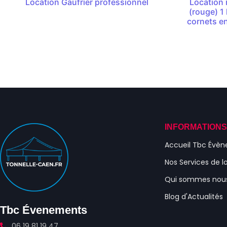
Location Gaufrier professionnel
Location 
(rouge) 1
cornets e
INFORMATION
Accueil Tbc Évè
Nos Services de l
Qui sommes nou
Blog d'Actualités
Tbc Évenements
06 19 81 19 47