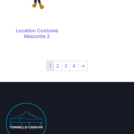
Location Costume
Mascotte 3
1
2
3
4
→