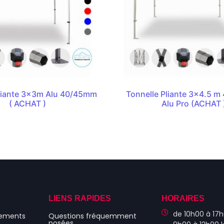
Pliante 3x3m Alu 40/45mm
Tonnelle Pliante 3×4.5 
( ACHAT )
Alu Pro (ACHAT 
S
LIENS RAPIDES
HORAIRES
de 10h00 à 17h
nements
Questions fréquemment
posées