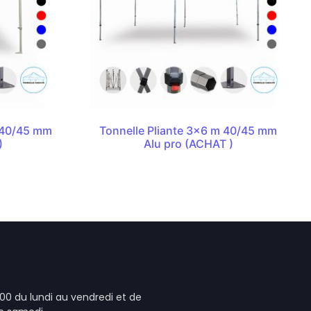
m 40/45 mm
Tonnelle Pliante 3×6 m 40/45 mm
)
Alu pro (ACHAT )
00 du lundi au vendredi et de