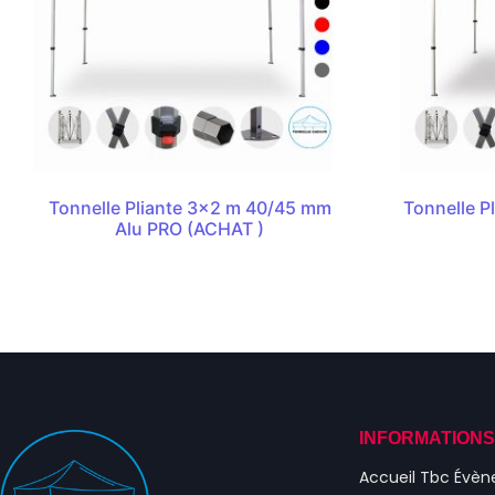
Tonnelle Pliante 3×2 m 40/45 mm
Tonnelle 
Alu PRO (ACHAT )
INFORMATION
Accueil Tbc Évè