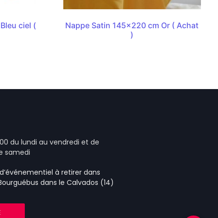
leu ciel (
Nappe Satin 145×220 cm Or ( Achat
)
00 du lundi au vendredi et de
le samedi
e d’événementiel
à retirer dans
 Bourguébus
dans le Calvados (14)
E