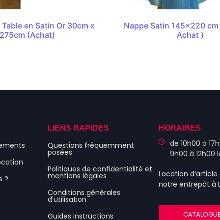
Table en Satin Or 30cm x
Nappe Satin 145×220 cm B
275cm (Achat)
Achat )
S
LIENS RAPIDES
HORAIRES
de 10h00 à 17h
nements
Questions fréquemment
posées
9h00 à 12h00 
ocation
Politiques de confidentialité et
Location d’articl
mentions légales
s ?
notre entrepôt à
Conditions générales
d'utilisation
CATALOGU
Guides instructions