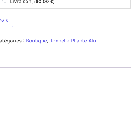
Livraison
(+
60,00
)
€
evis
atégories :
Boutique
,
Tonnelle Pliante Alu