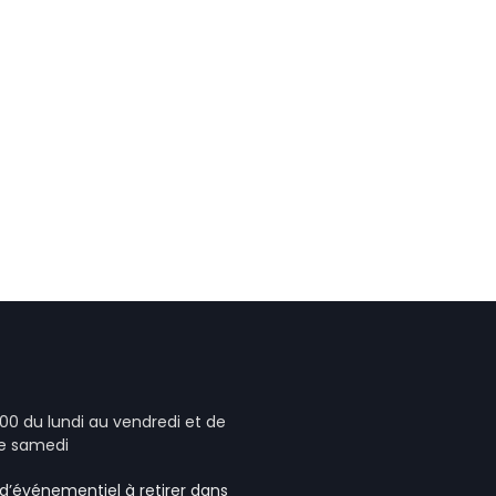
00 du lundi au vendredi et de
le samedi
e d’événementiel
à retirer dans