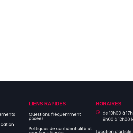
S
LIENS RAPIDES
HORAIRES
de 10h00 à 17h
nements
Questions fréquemment
posées
9h00 à 12h00 
ocation
Politiques de confidentialité et
Location d’articl
mentions légales