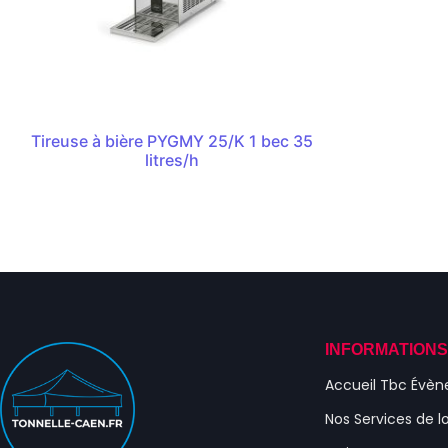
Tireuse à bière PYGMY 25/K 1 bec 35
litres/h
INFORMATION
Accueil Tbc Évè
Nos Services de l