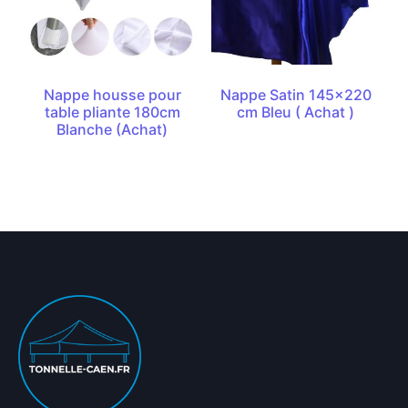
Nappe housse pour
Nappe Satin 145×220
table pliante 180cm
cm Bleu ( Achat )
Blanche (Achat)