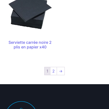
Serviette carrée noire 2
plis en papier x40
1
2
→