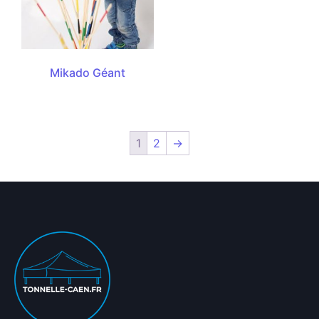
Mikado Géant
1
2
→