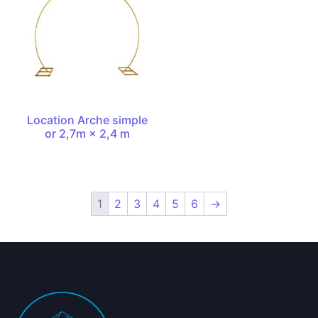
Location Arche simple
or 2,7m × 2,4 m
1
2
3
4
5
6
→