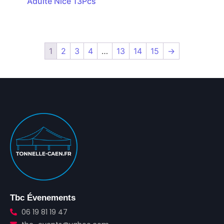
Adulte Nice 13Pcs
1
2
3
4
…
13
14
15
→
Tbc Évenements
06 19 81 19 47