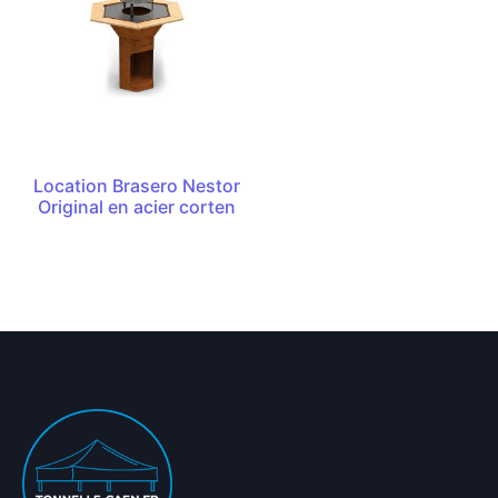
Location Brasero Nestor
Original en acier corten