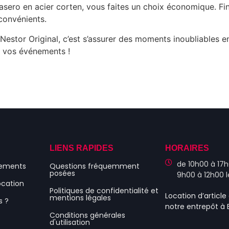
asero en acier corten, vous faites un choix économique. Fin
convénients.
 Nestor Original, c’est s’assurer des moments inoubliables en 
er vos événements !
S
LIENS RAPIDES
HORAIRES
de 10h00 à 17h
nements
Questions fréquemment
posées
9h00 à 12h00 
ocation
Politiques de confidentialité et
Location d’articl
mentions légales
s ?
notre entrepôt à
Conditions générales
d'utilisation