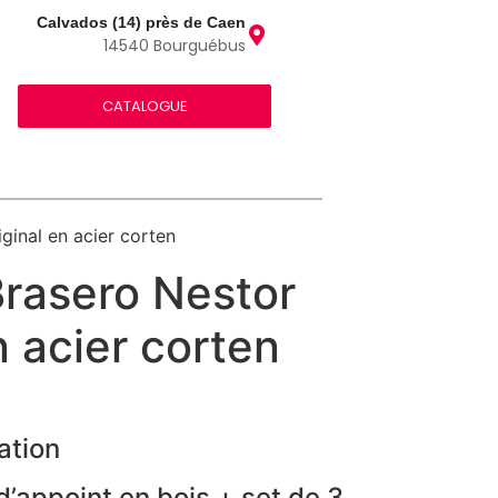
Calvados (14) près de Caen
14540 Bourguébus
CATALOGUE
ginal en acier corten
Brasero Nestor
n acier corten
ation
’appoint en bois + set de 3