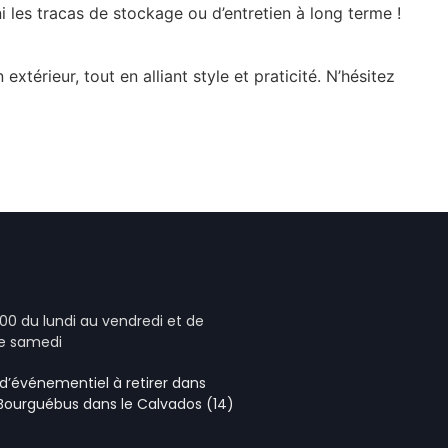
i les tracas de stockage ou d’entretien à long terme !
extérieur, tout en alliant style et praticité. N’hésitez
00 du lundi au vendredi et de
le samedi
e d’événementiel
à retirer dans
 Bourguébus
dans le Calvados (14)