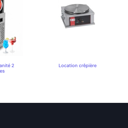
anité 2
Location crêpière
res