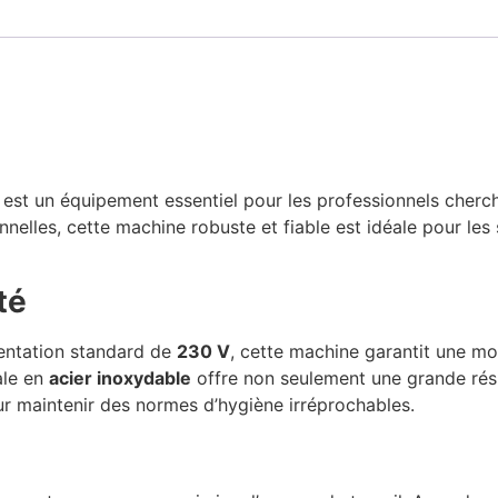
l
est un équipement essentiel pour les professionnels cher
nelles, cette machine robuste et fiable est idéale pour les
té
entation standard de
230 V
, cette machine garantit une mo
ale en
acier inoxydable
offre non seulement une grande résis
r maintenir des normes d’hygiène irréprochables.