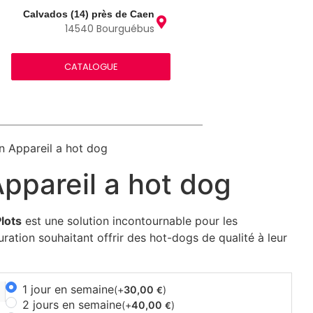
Calvados (14) près de Caen
14540 Bourguébus
CATALOGUE
n Appareil a hot dog
ppareil a hot dog
lots
est une solution incontournable pour les
uration souhaitant offrir des hot-dogs de qualité à leur
1 jour en semaine
(+
30,00
)
€
2 jours en semaine
(+
40,00
)
€