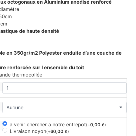
aux octogonaux en Aluminium anodisé renforcé
diamètre
250cm
0cm
lastique de haute densité
le en 350gr/m2 Polyester enduite d’une couche de
ure renforcée sur l ensemble du toit
ande thermocollée
)
a venir chercher a notre entrepot
(+
0,00
)
€
Livraison noyon
(+
60,00
)
€