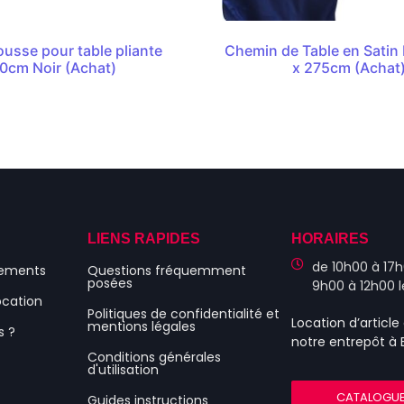
usse pour table pliante
Chemin de Table en Satin
0cm Noir (Achat)
x 275cm (Achat
S
LIENS RAPIDES
HORAIRES
de 10h00 à 17h
nements
Questions fréquemment
posées
9h00 à 12h00 
ocation
Politiques de confidentialité et
Location d’articl
mentions légales
s ?
notre entrepôt à
Conditions générales
d'utilisation
CATALOGU
Guides instructions