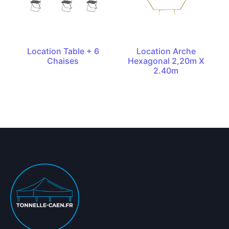
Location Table + 6
Location Arche
Chaises
Hexagonal 2,20m X
2.40m