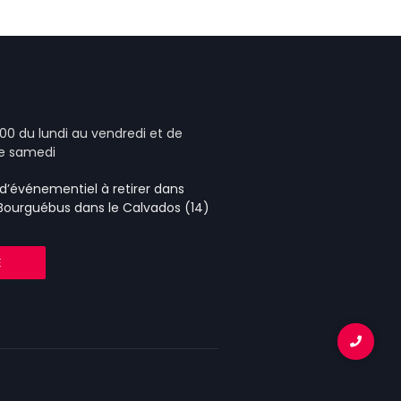
00 du lundi au vendredi et de
le samedi
e d’événementiel
à retirer dans
 Bourguébus
dans le Calvados (14)
E