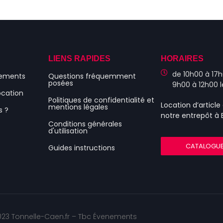
S
LIENS RAPIDES
HORAIRES
de 10h00 à 17h
nements
Questions fréquemment
posées
9h00 à 12h00 
ocation
Politiques de confidentialité et
Location d’articl
mentions légales
s ?
notre entrepôt à
Conditions générales
d'utilisation
CATALOGU
Guides instructions
23 Tonnelle-Caen.fr – Tbc Évenements