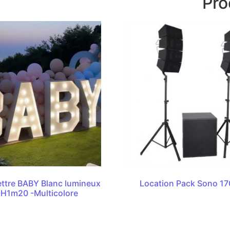
Pro
ettre BABY Blanc lumineux
Location Pack Sono 17
-H1m20 -Multicolore