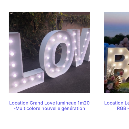
Location Grand Love lumineux 1m20
Location L
-Multicolore nouvelle génération
RGB 