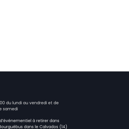
00 du lundi au vendredi et de
le samedi
e d’événementiel
à retirer dans
 Bourguébus
dans le Calvados (14)