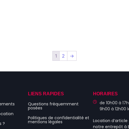
1
2
→
S
LIENS RAPIDES
HORAIRES
de 10h00 à 17h
nements
Questions fréquemment
posées
9h00 à 12h00 
ocation
Politiques de confidentialité et
Location d’articl
mentions légales
s ?
notre entrepôt à