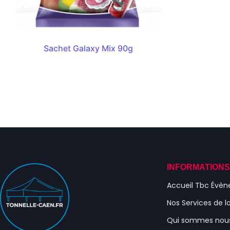
Sachet Galaxy Mix 90g
INFORMATION
Accueil Tbc Évè
Nos Services de l
Qui sommes nou