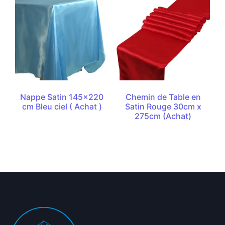
Nappe Satin 145×220
Chemin de Table en
cm Bleu ciel ( Achat )
Satin Rouge 30cm x
275cm (Achat)