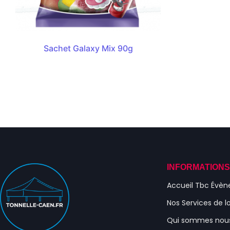
Sachet Galaxy Mix 90g
INFORMATION
Accueil Tbc Évè
Nos Services de l
Qui sommes nou