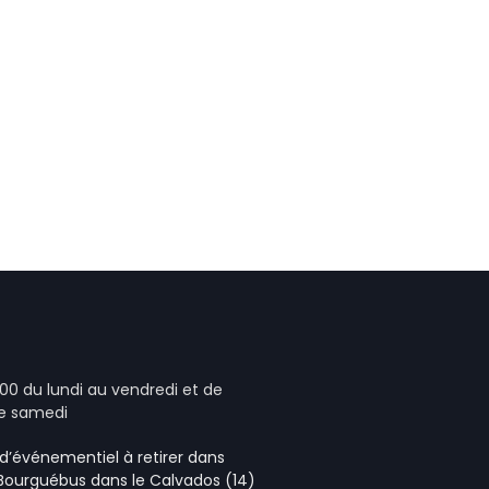
00 du lundi au vendredi et de
le samedi
e d’événementiel
à retirer dans
 Bourguébus
dans le Calvados (14)