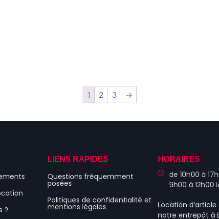
1
2
3
→
S
LIENS RAPIDES
HORAIRES
de 10h00 à 17h
nements
Questions fréquemment
posées
9h00 à 12h00 
ocation
Politiques de confidentialité et
Location d’articl
mentions légales
s ?
notre entrepôt à