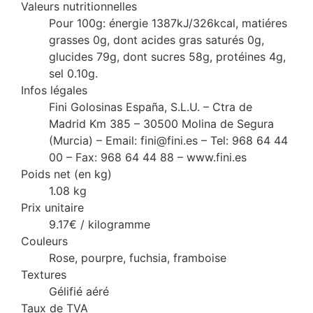
Valeurs nutritionnelles
Pour 100g: énergie 1387kJ/326kcal, matiéres
grasses 0g, dont acides gras saturés 0g,
glucides 79g, dont sucres 58g, protéines 4g,
sel 0.10g.
Infos légales
Fini Golosinas España, S.L.U. – Ctra de
Madrid Km 385 – 30500 Molina de Segura
(Murcia) – Email: fini@fini.es – Tel: 968 64 44
00 – Fax: 968 64 44 88 – www.fini.es
Poids net (en kg)
1.08 kg
Prix unitaire
9.17€ / kilogramme
Couleurs
Rose, pourpre, fuchsia, framboise
Textures
Gélifié aéré
Taux de TVA