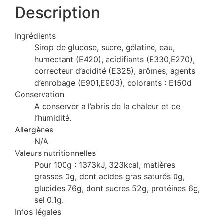
Description
Ingrédients
Sirop de glucose, sucre, gélatine, eau,
humectant (E420), acidifiants (E330,E270),
correcteur d’acidité (E325), arômes, agents
d’enrobage (E901,E903), colorants : E150d
Conservation
A conserver a l’abris de la chaleur et de
l’humidité.
Allergènes
N/A
Valeurs nutritionnelles
Pour 100g : 1373kJ, 323kcal, matières
grasses 0g, dont acides gras saturés 0g,
glucides 76g, dont sucres 52g, protéines 6g,
sel 0.1g.
Infos légales