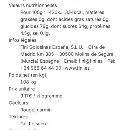
Valeurs nutritionnelles
Pour 100g : 1420kJ, 334kcal, matières
grasses 0g, dont acides gras saturés 0g,
glucides 79g, dont sucres 64g, protéines
4.5g, sel 0.1g.
Infos légales
Fini Golosinas España, S.L.U. – Ctra de
Madrid km 385 – 30500 Molina de Segura
(Murcia) Espagne – Email: fini@fini.es – Tél:
+34 968 64 44 00 -www.fini.es
Poids net (en kg)
1.08 kg
Prix unitaire
9.17€ / kilogramme
Couleurs
Rouge, carmin
Textures
Gélifié sucré