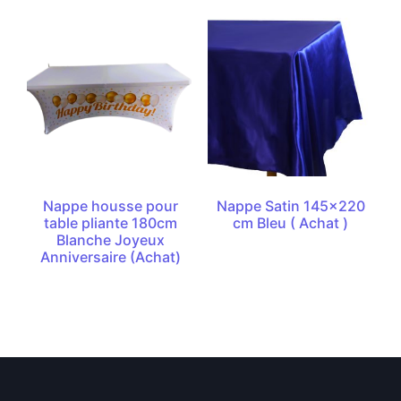
Nappe housse pour
Nappe Satin 145×220
table pliante 180cm
cm Bleu ( Achat )
Blanche Joyeux
Anniversaire (Achat)