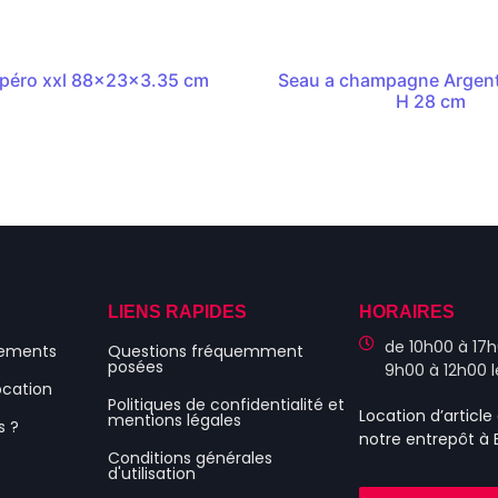
péro xxl 88x23x3.35 cm
Seau a champagne Argent
H 28 cm
S
LIENS RAPIDES
HORAIRES
de 10h00 à 17h
nements
Questions fréquemment
posées
9h00 à 12h00 
ocation
Politiques de confidentialité et
Location d’articl
mentions légales
s ?
notre entrepôt à
Conditions générales
d'utilisation