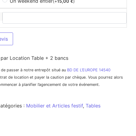
Un weekend entier
(+
15,00
)
€
evis
 par Location Table + 2 bancs
it de passer à notre entrepôt situé au
BD DE L’EUROPE 14540
trat de location et payer la caution par chèque. Vous pourrez alors
commencer à planifier l’agencement de votre événement.
atégories :
Mobilier et Articles festif
,
Tables