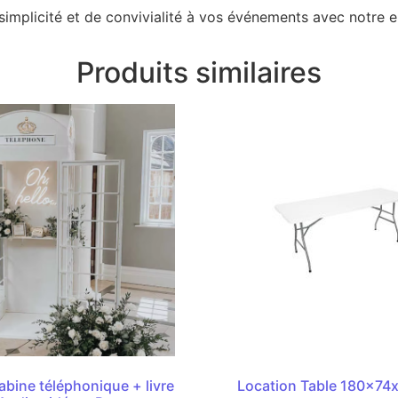
implicité et de convivialité à vos événements avec notre e
Produits similaires
abine téléphonique + livre
Location Table 180x74