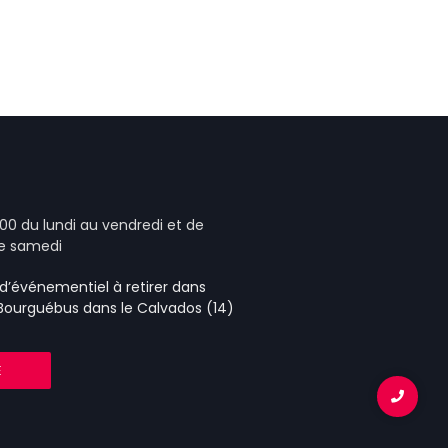
00 du lundi au vendredi et de
le samedi
e d’événementiel
à retirer dans
 Bourguébus
dans le Calvados (14)
E