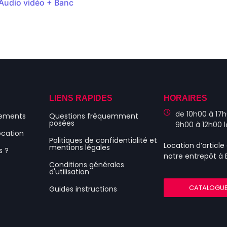
 Audio vidéo + Banc
S
LIENS RAPIDES
HORAIRES
de 10h00 à 17h
nements
Questions fréquemment
posées
9h00 à 12h00 
ocation
Politiques de confidentialité et
Location d’articl
mentions légales
s ?
notre entrepôt à
Conditions générales
d'utilisation
CATALOGU
Guides instructions