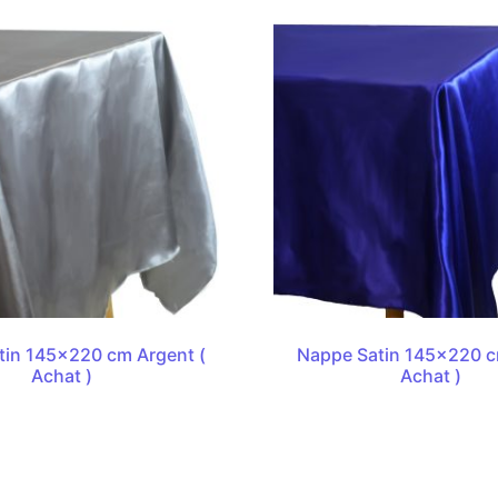
tin 145×220 cm Argent (
Nappe Satin 145×220 c
Achat )
Achat )