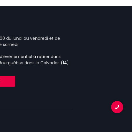
00 du lundi au vendredi et de
le samedi
e d’événementiel
à retirer dans
 Bourguébus
dans le Calvados (14)
E