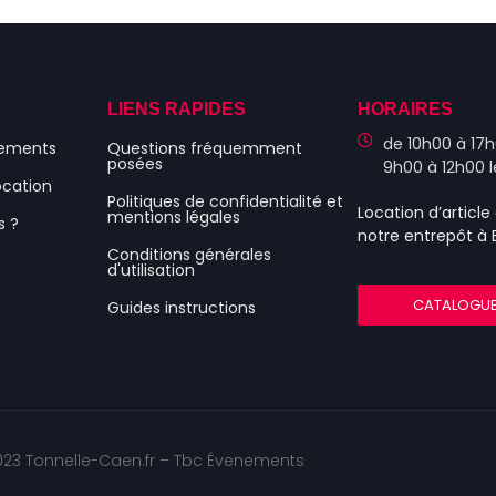
S
LIENS RAPIDES
HORAIRES
de 10h00 à 17h
nements
Questions fréquemment
posées
9h00 à 12h00 
ocation
Politiques de confidentialité et
Location d’articl
mentions légales
s ?
notre entrepôt à
Conditions générales
d'utilisation
CATALOGU
Guides instructions
23 Tonnelle-Caen.fr – Tbc Évenements