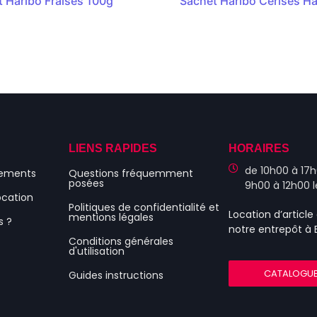
 Haribo Fraises 100g
Sachet Haribo Cerises H
S
LIENS RAPIDES
HORAIRES
de 10h00 à 17h
nements
Questions fréquemment
posées
9h00 à 12h00 
ocation
Politiques de confidentialité et
Location d’articl
mentions légales
s ?
notre entrepôt à
Conditions générales
d'utilisation
CATALOGU
Guides instructions