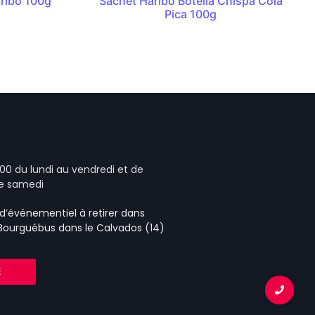
aribo 100g
Sachet Haribo Botella Chispa Cola
Pica 100g
00 du lundi au vendredi et de
le samedi
e d’événementiel
à retirer dans
 Bourguébus
dans le Calvados (14)
E