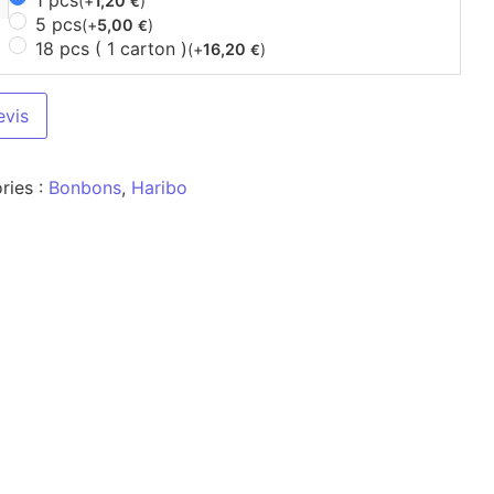
1 pcs
(+
1,20
)
€
5 pcs
(+
5,00
)
€
18 pcs ( 1 carton )
(+
16,20
)
€
evis
ries :
Bonbons
,
Haribo