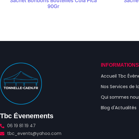
Sachet Bonbons Bouteilles Cola Pica
Sachet
90Gr
INFORMATION
Accueil Tbc Évè
Nos Services de l
Qui sommes nou
Blog d'Actualités
Tbc Évenements
06 19 81 19 47
tbc_events@yahoo.com