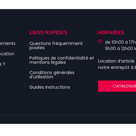
S
LIENS RAPIDES
HORAIRES
de 10h00 à 17h
nements
Questions fréquemment
posées
9h00 à 12h00 
ocation
Politiques de confidentialité et
Location d’articl
mentions légales
s ?
notre entrepôt à
Conditions générales
d'utilisation
CATALOGU
Guides instructions
23 Tonnelle-Caen.fr – Tbc Évenements