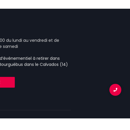
00 du lundi au vendredi et de
le samedi
e d’événementiel
à retirer dans
 Bourguébus
dans le Calvados (14)
E