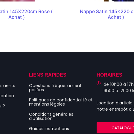
atin 145X220cm Rose (
Nappe Satin 145×220 c
Achat )
Achat )
S
LIENS RAPIDES
HORAIRES
de 10h00 à 17h
nements
Questions fréquemment
posées
9h00 à 12h00 
ocation
Politiques de confidentialité et
Location d’articl
mentions légales
s ?
notre entrepôt à
Conditions générales
d'utilisation
CATALOGU
Guides instructions