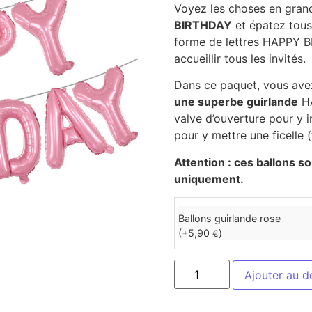
Voyez les choses en gran
BIRTHDAY
et épatez tous 
forme de lettres HAPPY 
accueillir tous les invités.
Dans ce paquet, vous av
une superbe guirlande
HA
valve d’ouverture pour y i
pour y mettre une ficelle (
Attention : ces ballons son
uniquement.
Ballons guirlande rose
(+
5,90
)
€
Ajouter au d