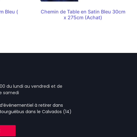
m Bleu (
Chemin de Table en Satin Bleu 30cm
x 275cm (Achat)
00 du lundi au vendredi et de
le samedi
e d’événementiel
à retirer dans
 Bourguébus
dans le Calvados (14)
E