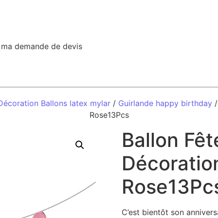
r ma demande de devis
Décoration Ballons latex mylar
/
Guirlande happy birthday
/
Rose13Pcs
Ballon Fêt
Décoratio
Rose13Pc
C’est bientôt son annivers