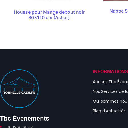
Nappe S
Housse pour Mange debout noir
80×110 cm (Achat)
INFORMATION
Accueil Tbc Évè
Nos Services de l
Qui sommes nou
Blog d'Actualités
Tbc Évenements
06 19 81 19 47