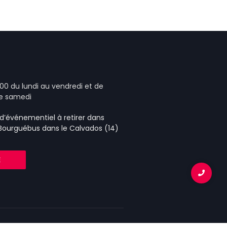
00 du lundi au vendredi et de
le samedi
e d’événementiel
à retirer dans
 Bourguébus
dans le Calvados (14)
E