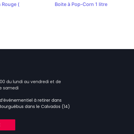
 Rouge (
Boite à Pop-Corn 1 litre
00 du lundi au vendredi et de
le samedi
e d’événementiel
à retirer dans
 Bourguébus
dans le Calvados (14)
E