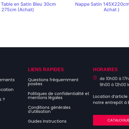
Table en Satin Bleu 30cm
Nappe Satin 145X220cm
x 275cm (Achat)
Achat )
S
LIENS RAPIDES
HORAIRES
de 10h00 à 17h
nements
Questions fréquemment
posées
9h00 à 12h00 
ocation
Politiques de confidentialité et
Location d’articl
mentions légales
s ?
notre entrepôt à
Conditions générales
d'utilisation
CATALOGU
Guides instructions