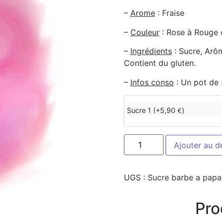
–
Arome
: Fraise
–
Couleur
: Rose à Rouge c
–
Ingrédients
: Sucre, Arôm
Contient du gluten.
–
Infos conso
: Un pot de 
Sucre 1 (+
5,90
)
€
Ajouter au d
UGS :
Sucre barbe a papa
Pro