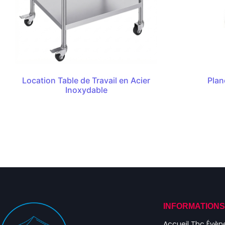
Location Table de Travail en Acier
Plan
Inoxydable
INFORMATION
Accueil Tbc Évè