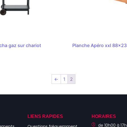
cha gaz sur chariot
Planche Apéro xxl 88x2
←
1
2
S
LIENS RAPIDES
HORAIRES
de 10h00 à 17h
nements
Questions fréquemment