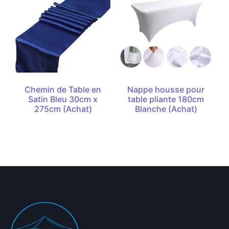
Chemin de Table en
Nappe housse pour
Satin Bleu 30cm x
table pliante 180cm
275cm (Achat)
Blanche (Achat)