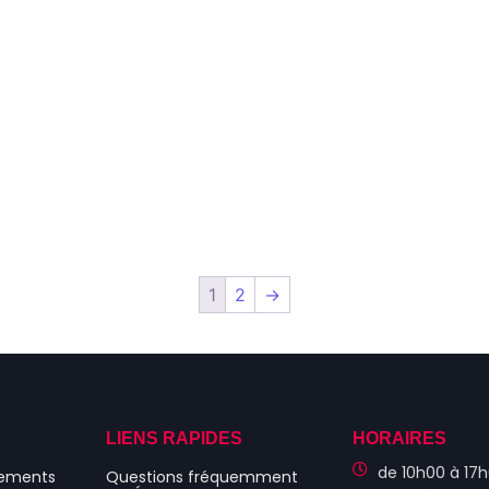
1
2
→
S
LIENS RAPIDES
HORAIRES
de 10h00 à 17h
nements
Questions fréquemment